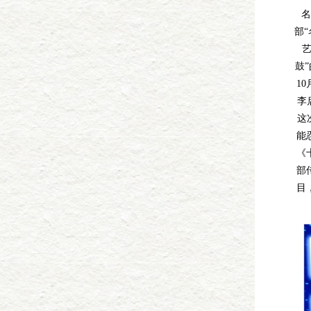
部
鼓
1
李
这
能
《
部
目