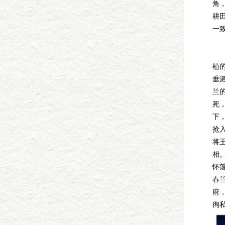
角
耕
一
2
剧
植
垂
兰
死
下
抢
将
相
怀
春
府
徇