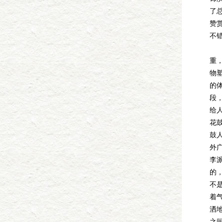
了
赞
不错
“
重
物
的
段
给
花
鼓
外
李派
的
不是
着
洒
之