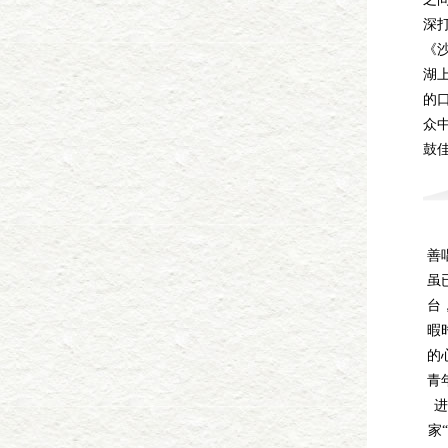
深
《
湖
的
众
鼓
善
虽
台
暇
的
青
家