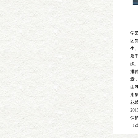
学
优
学
团
生
及
练
排
章
由
湖
花
20
保护
《