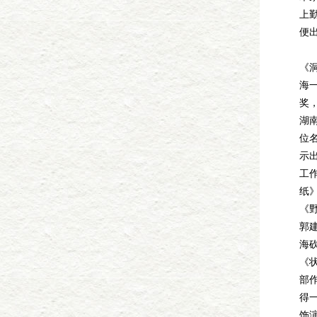
上
便
1
《
海
奖
湖
位
示
工
纸
《
郭
海
《
部
得一
饰