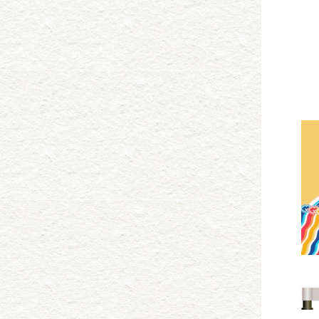
专
著
李
《
项
演
演出