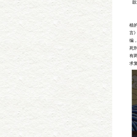
鼓
1
剧
植
言
编
死
有
求