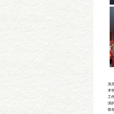
学
演员
术
工
演
曾