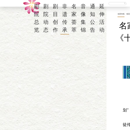
剧
剧
剧
非
名
音
通
延
院
院
目
遗
家
像
知
伸
名家传戏
省花
总
动
创
传
荟
集
公
活
名
览
态
作
承
萃
锦
告
动
《
“
划”
2
徒传