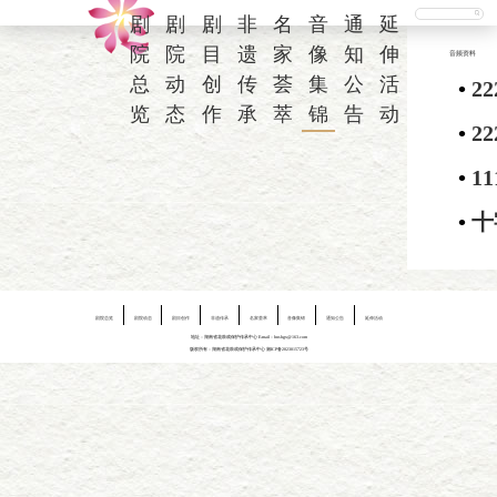
剧
剧
剧
非
名
音
通
延
院
院
目
遗
家
像
知
伸
音频资料
总
动
创
传
荟
集
公
活
•
22
览
态
作
承
萃
锦
告
动
•
22
•
11
•
十
剧院总览
剧院动态
剧目创作
非遗传承
名家荟萃
音像集锦
通知公告
延伸活动
地址：湖南省花鼓戏保护传承中心 E-mail：hnshgx@163.com
版权所有：湖南省花鼓戏保护传承中心
湘ICP备2023015723号