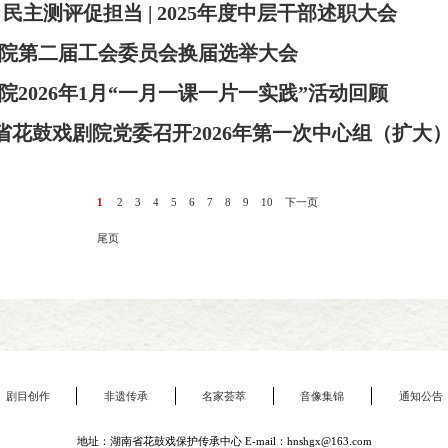
民主测评促担当 | 2025年度中层干部述职大会
院第二届工会委员会换届选举大会
2026年1月“一月一课一片一实践”活动回顾
湖南省花鼓戏剧院党委召开2026年第一次中心组（扩大
1
2
3
4
5
6
7
8
9
10
下一页
尾页
剧目创作
非遗传承
名家荟萃
音像集锦
通知公告
地址：湖南省花鼓戏保护传承中心 E-mail：hnshgx@163.com