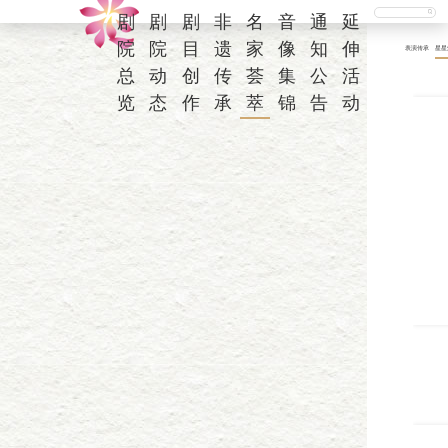
剧
剧
剧
非
名
音
通
延
院
院
目
遗
家
像
知
伸
表演传承
星星
总
动
创
传
荟
集
公
活
览
态
作
承
萃
锦
告
动