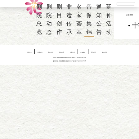
剧
剧
剧
非
名
音
通
延
院
院
目
遗
家
像
知
伸
音频资料
总
动
创
传
荟
集
公
活
•
十
览
态
作
承
萃
锦
告
动
剧院总览
剧院动态
剧目创作
非遗传承
名家荟萃
音像集锦
通知公告
延伸活动
地址：湖南省花鼓戏保护传承中心 E-mail：hnshgx@163.com
版权所有：湖南省花鼓戏保护传承中心
湘ICP备2023015723号