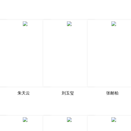
朱天云
刘玉玺
张耐柏