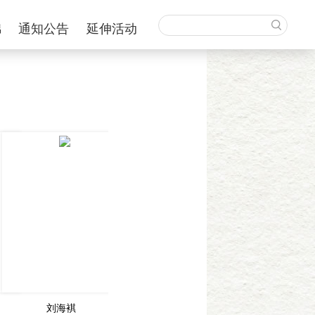
锦
通知公告
延伸活动
刘海褀