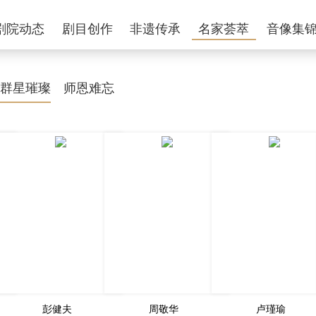
剧院动态
剧目创作
非遗传承
名家荟萃
音像集
群星璀璨
师恩难忘
彭健夫
周敬华
卢瑾瑜