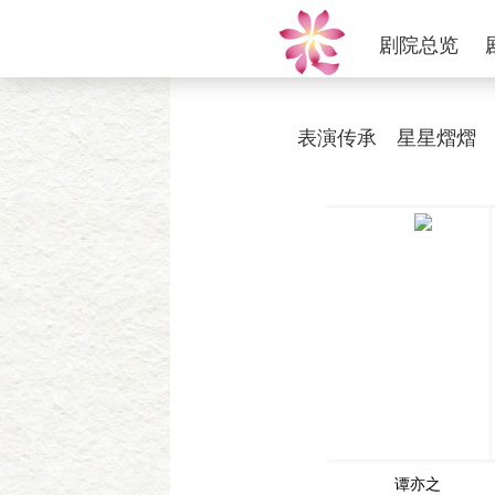
剧院总览
表演传承
星星熠熠
谭亦之