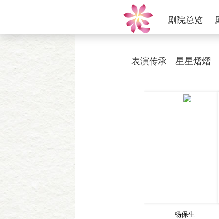
剧院总览
表演传承
星星熠熠
杨保生