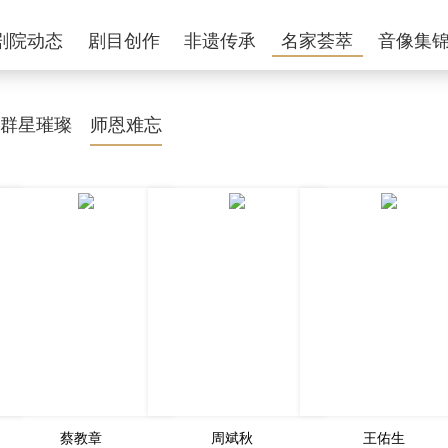
剧院动态
剧目创作
非遗传承
名家荟萃
音像集
群星璀璨
师恩难忘
蔡教章
周斌秋
王佑生