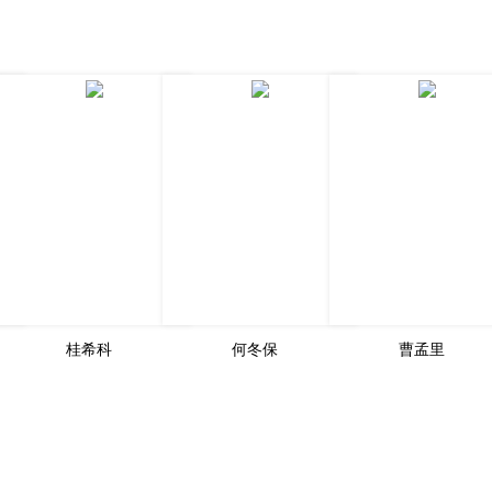
桂希科
何冬保
曹孟里