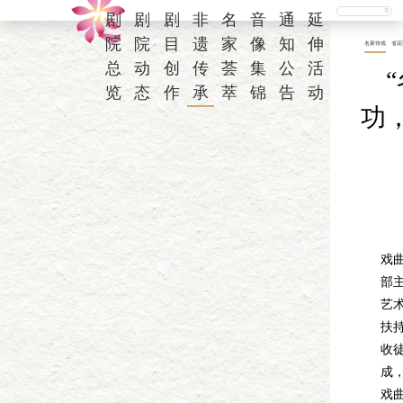
剧
剧
剧
非
名
音
通
延
院
院
目
遗
家
像
知
伸
名家传戏
省花
总
动
创
传
荟
集
公
活
览
态
作
承
萃
锦
告
动
功
为
戏
部
艺术
扶
收徒
成，
戏