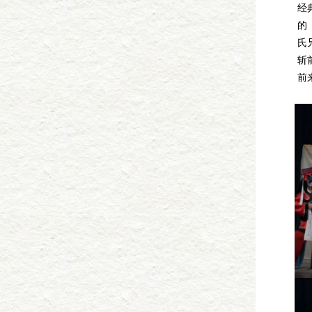
经
的
氏
斩
前