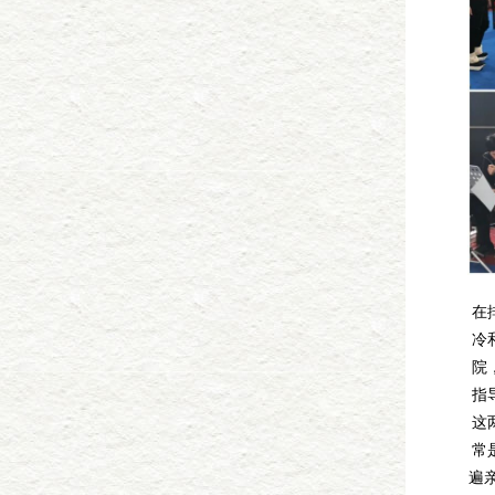
在
冷
院
指
这
常
遍