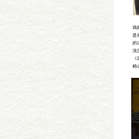
戏
是
的
演
《
精