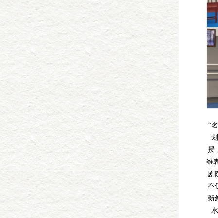
“
授
维
剧
不
新