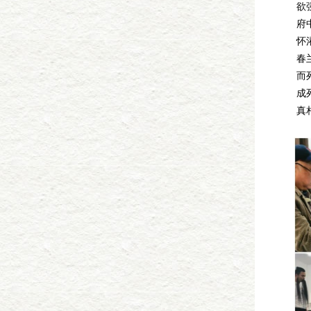
欲
府
怀
春
而
成
真