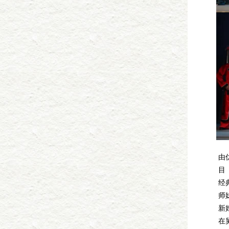
由
目
经
师
新
在