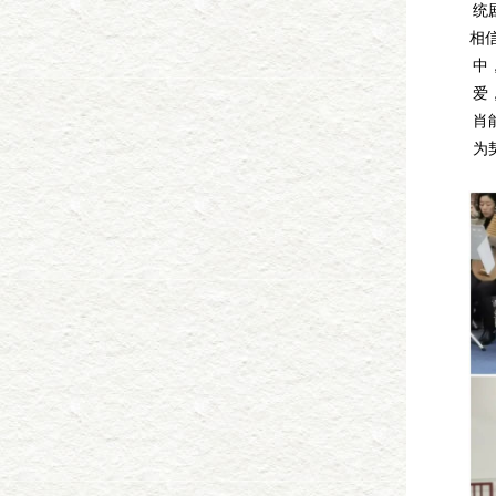
统
相
中
爱
肖
为