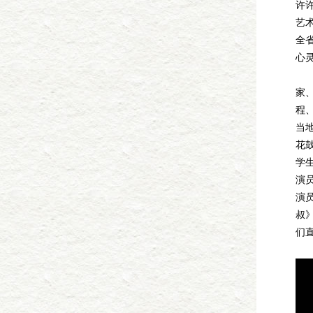
许
艺
全
心
4
家
程
当
花
学
演
演
叔
们
刘