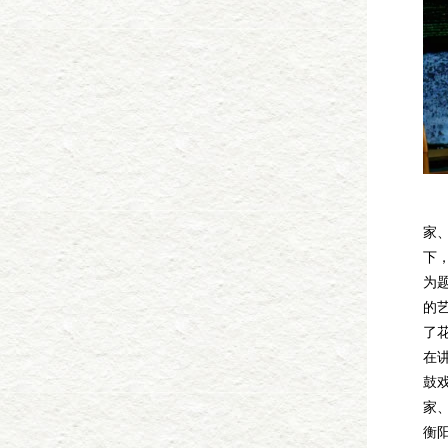
4
家
下
为
的
了
在
鼓
家
衡