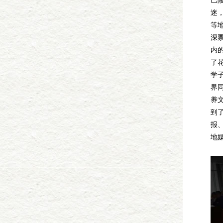
巴
迷
等
深
内
了
学
界
养
到
报
地
各