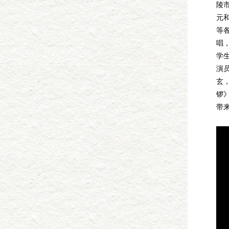
陵
元
等
唱
学
演
玄
锣
带
李