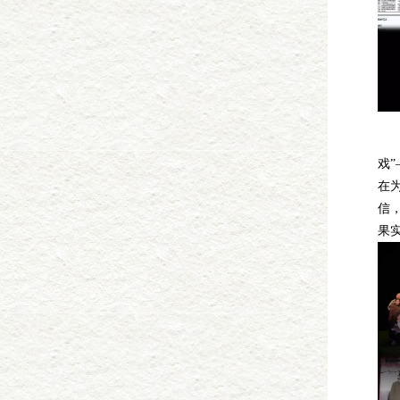
春
戏”
在
信
果