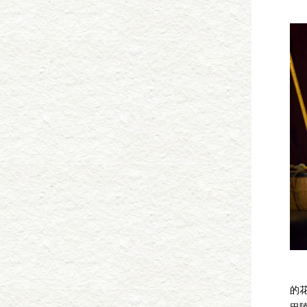
传
来
的