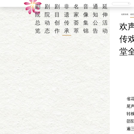
剧
剧
剧
非
名
音
通
延
院
院
目
遗
家
像
知
伸
名家传戏
省花
总
动
创
传
荟
集
公
活
欢
览
态
作
承
萃
锦
告
动
传
堂
伴
省
尾
转
邵
遍