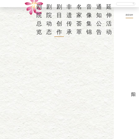
剧
剧
剧
非
名
音
通
延
院
院
目
遗
家
像
知
伸
剧目创作
总
动
创
传
荟
集
公
活
览
态
作
承
萃
锦
告
动
编
导
阳
音
舞
主
剧
热