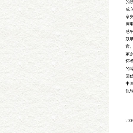
的
成
章
席
感
鼓
官
家
怀
的
回
中
似
荣
2
国
20
20