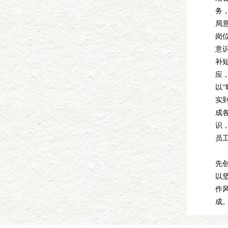
务
局
岗
意
补
应
以“
实
成
识
员
下
先
以
作
成