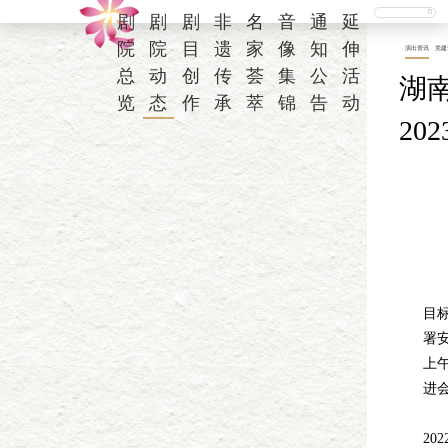
剧
剧
剧
非
名
音
通
延
院
院
目
遗
家
像
知
伸
演出资讯
党建
总
动
创
传
荟
集
公
活
湖
览
态
作
承
萃
锦
告
动
20
为
目
署
上午
进
会
20