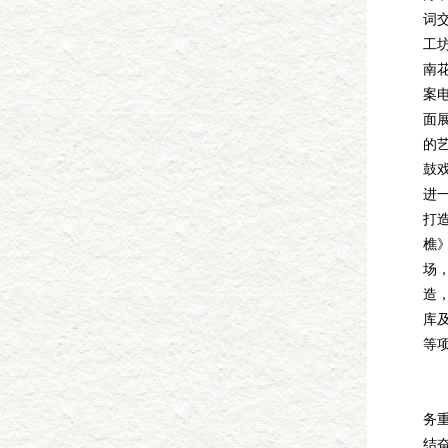
词
工
南
案
面
的
鼓
进
打
樵
场
造
库
等
陈
务
结