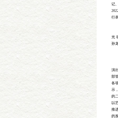
记
20
行
2
陈
光 
孙龙
2
陈
演
部
各
示
的
以
推
的