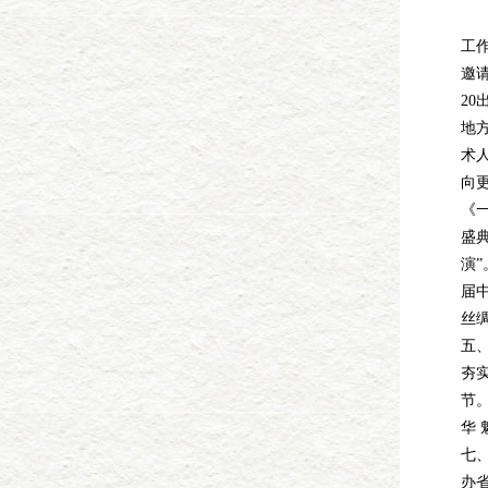
下
工
邀
20
地
术
向
《一
盛
演
届
丝
五
夯
节
华
七
办