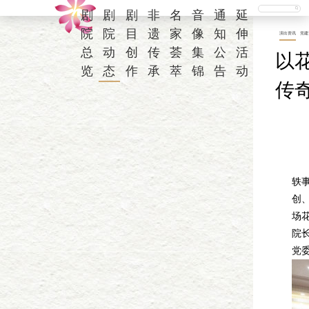
剧
剧
剧
非
名
音
通
延
院
院
目
遗
家
像
知
伸
演出资讯
党建
总
动
创
传
荟
集
公
活
以
览
态
作
承
萃
锦
告
动
传
4
轶
创
场
院
党