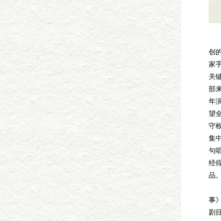
陈
创
家
关
部
年
望
守
集
句
经
品。
后
事
剧