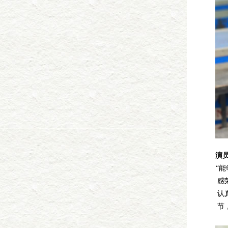
演
“
感
认
节