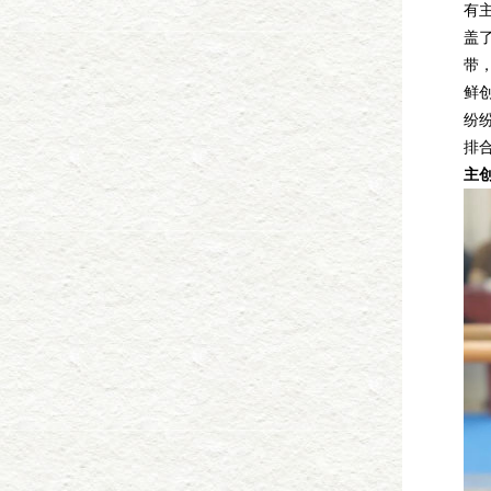
有
盖
带
鲜
纷
排
主