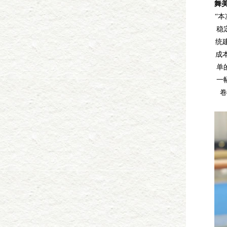
舞
“
稳
统
成
单
一