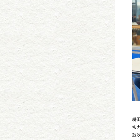
为
耕
实
鼓