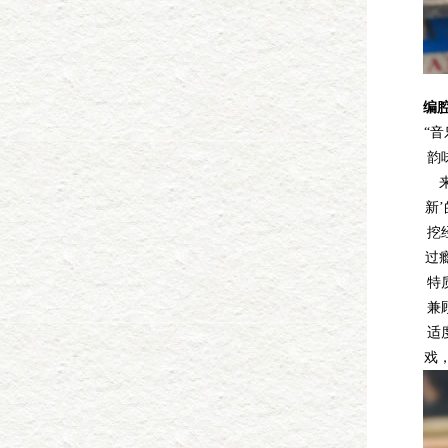
编
“
韵
新
挖
过
特
兼
适
戏