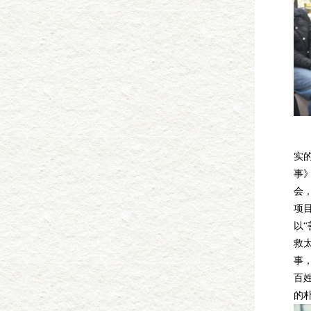
一
实
事
会，
项
以
救
事
百
的