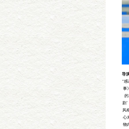
导
“
事
的
剧
风
心
物