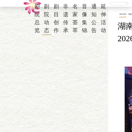
剧
剧
剧
非
名
音
通
延
院
院
目
遗
家
像
知
伸
演出资讯
党建
总
动
创
传
荟
集
公
活
湖
览
态
作
承
萃
锦
告
动
20