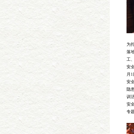
为扎
落
工
安
月
安
隐
训
安
专