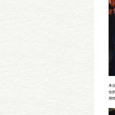
本
合
用