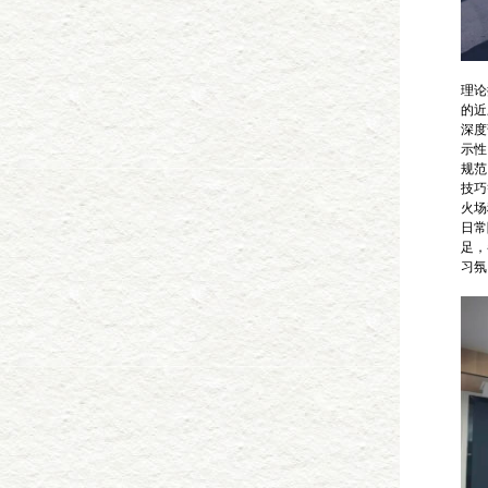
理论
的近
深度
示性
规范
技巧
火场
日常
足，
习氛