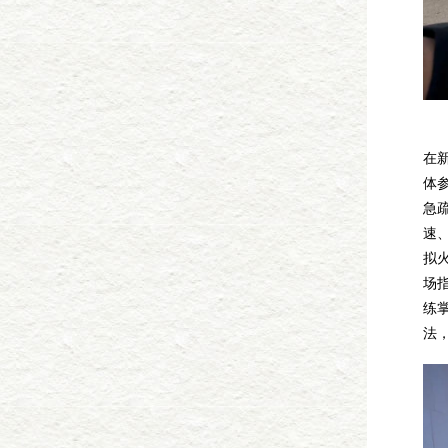
在
体
急
速
拟
场
练
法