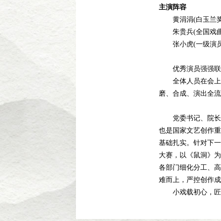
主演阵容
黄涓涓(白玉兰奖
朱贵兵(全国戏曲
张小虎(一级演员
优秀演员强强联手
全体人员在会上逐
磨、合成、演出全流
党委书记、院长陈
也是国家文艺创作重
基础扎实。针对下一
大赛，以《鼠洞》为
各部门细化分工、高
难而上，严控创作成
小戏载初心，匠心