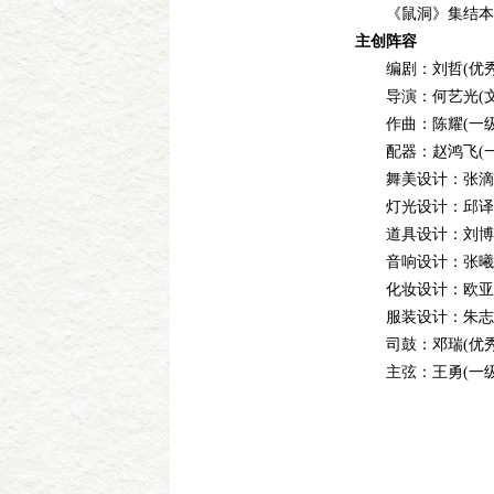
《鼠洞》集结本院
主创阵容
编剧：刘哲(优秀
导演：何艺光(文华
作曲：陈耀(一级
配器：赵鸿飞(一
舞美设计：张滴洋
灯光设计：邱译霆
道具设计：刘博
音响设计：张曦元
化妆设计：欧亚(
服装设计：朱志祥
司鼓：邓瑞(优秀
主弦：王勇(一级