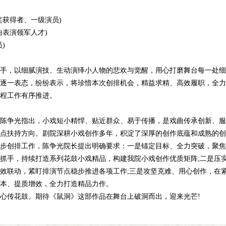
获得者、一级演员)
表演领军人才)
)
，以细腻演技、生动演绎小人物的悲欢与觉醒，用心打磨舞台每一处细
一表态，纷纷表示，将珍惜本次创排机会，精益求精、高效履职，全力
程工作有序推进。
争光指出，小戏短小精悍、贴近群众、易于传播，是戏曲传承创新、服
点扶持方向。剧院深耕小戏创作多年，积淀了深厚的创作底蕴和成熟的创
步创排工作，陈争光院长提出明确要求：一是锚定目标、全力突破，聚焦
抓手，持续打造系列花鼓小戏精品，构建我院小戏创作优质矩阵;二是压
效联动，紧盯排演节点稳步推进各项工作;三是攻坚克难、用心创作，在
本、提质增效，全力打造精品力作。
传花鼓。期待《鼠洞》这部作品在舞台上破洞而出，迎来光芒!