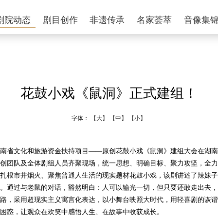
剧院动态
剧目创作
非遗传承
名家荟萃
音像集
花鼓小戏《鼠洞》正式建组！
字体：
【大】
【中】
【小】
南省文化和旅游资金扶持项目——原创花鼓小戏《鼠洞》建组大会在湖南
创团队及全体剧组人员齐聚现场，统一思想、明确目标、聚力攻坚，全力
根市井烟火、聚焦普通人生活的现实题材花鼓小戏，该剧讲述了辣妹子
。通过与老鼠的对话，豁然明白：人可以输光一切，但只要还敢走出去，
路，采用超现实主义寓言化表达，以小舞台映照大时代，用轻喜剧的诙谐
困惑，让观众在欢笑中感悟人生、在故事中收获成长。