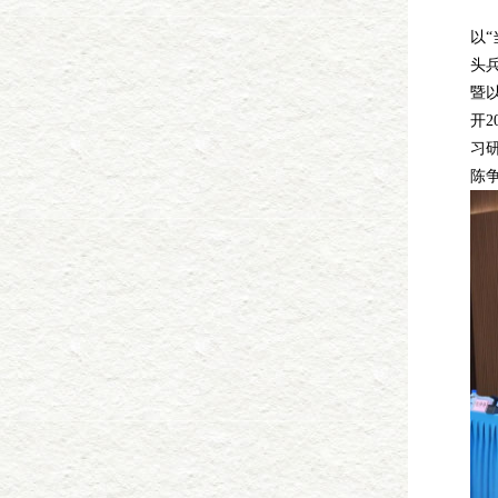
7
以
头
暨
开2
习
陈