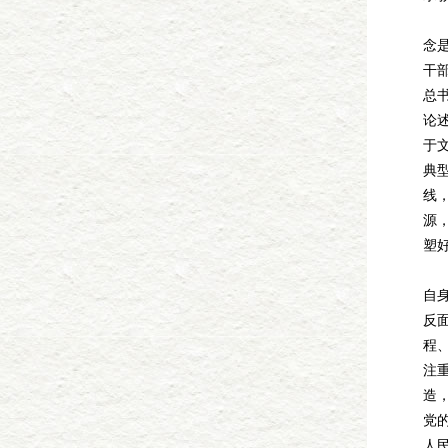
1
念
干
总
论
于
典
线
源
塑
2
自
反
程
注
造
党
人