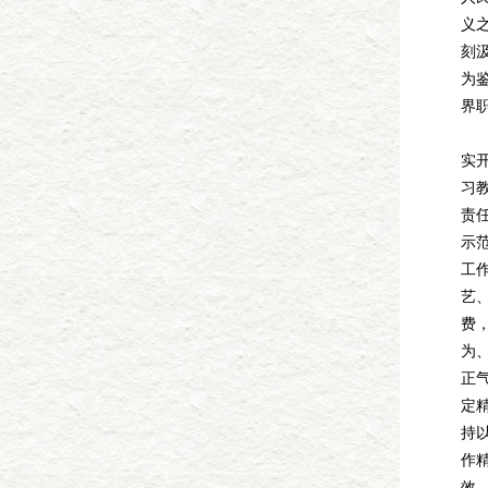
义
刻
为
界
3
实
习
责
示
工
艺
费
为
正
定
持
作
效