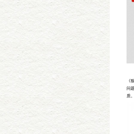
与
《
问
质