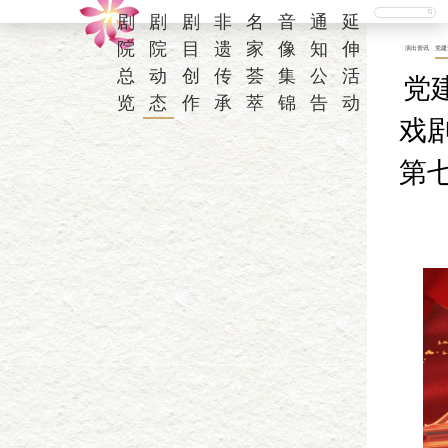
剧
剧
剧
非
名
音
通
延
院
院
目
遗
家
像
知
伸
演出资讯
党建
总
动
创
传
荟
集
公
活
党
览
态
作
承
萃
锦
告
动
戏剧
第