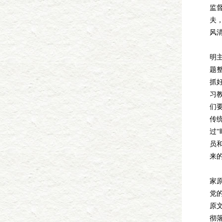
监
夫
风
党
明
题
抓
习
们
传
过
员
来
党
家
党
原
彻