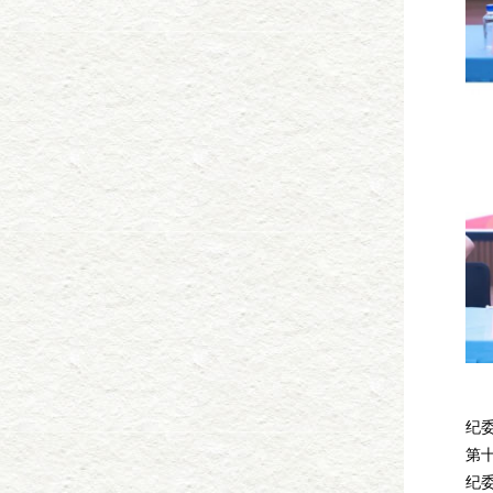
党
纪委
第
纪