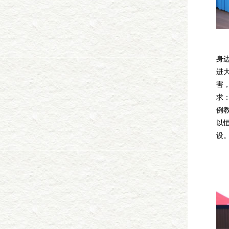
会
身
进
害
求
例
以
设