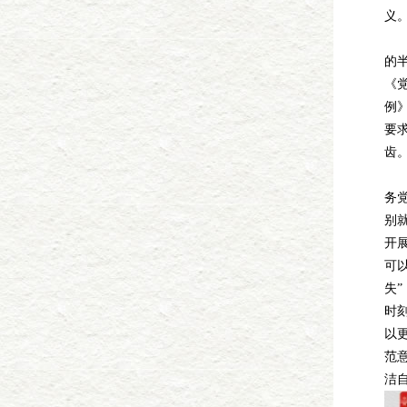
义
副
的
《
例
要
齿
行
务
别
开
可
失
时
以
范
洁