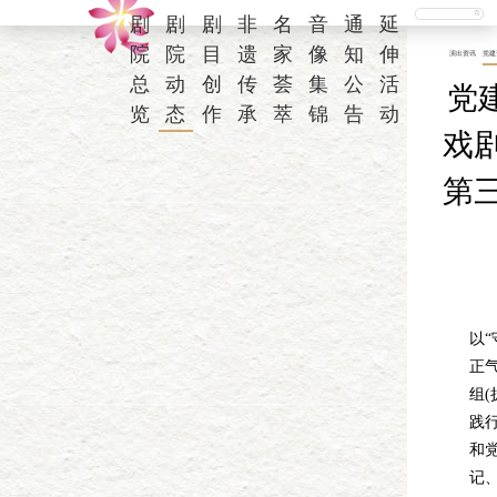
剧
剧
剧
非
名
音
通
延
院
院
目
遗
家
像
知
伸
演出资讯
党建
总
动
创
传
荟
集
公
活
党
览
态
作
承
萃
锦
告
动
戏剧
第
3
以
正气
组
践
和
记