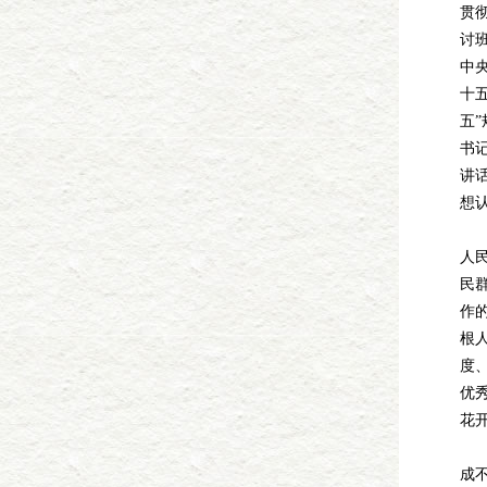
贯
讨
中
十
五
书
讲
想
第
人
民
作
根
度
优
花
第
成