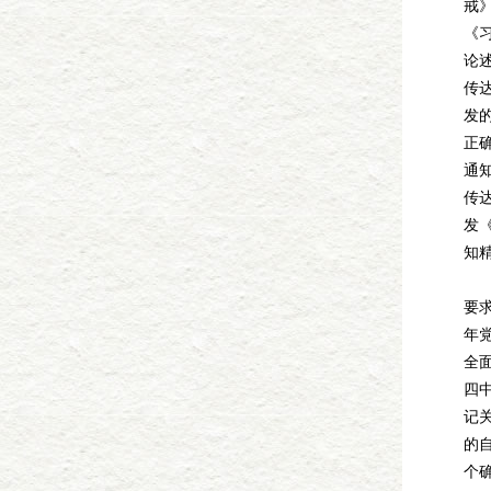
戒
《
论
传
发
正
通
传
发《
知
根
要求
年党
全
四
记
的
个