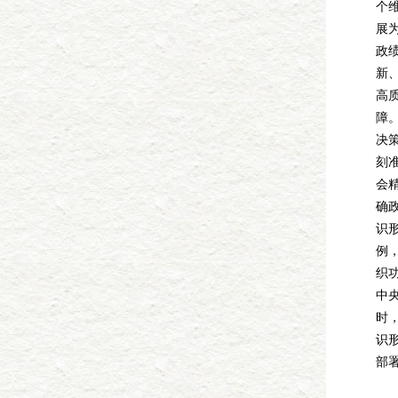
个
展
政
新
高
障
决
刻
会
确
识
例
织
中
时
识
部
行