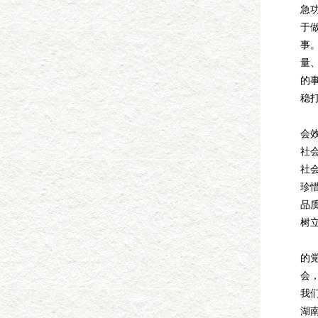
急
于
事
量
的
稳
第
会
社
社
珍
品
树
政
的
会
我
湖