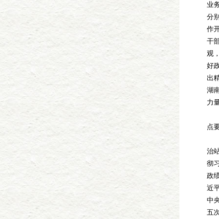
业
分
作
干
观
好
出
湖
力
会
点
第
治
彻
政
近
中
五