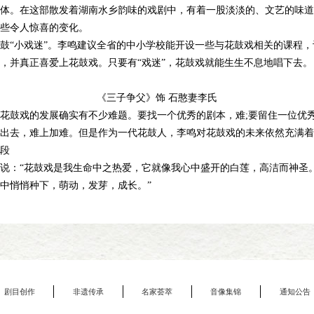
体。在这部散发着湖南水乡韵味的戏剧中，有着一股淡淡的、文艺的味道
些令人惊喜的变化。
“小戏迷”。李鸣建议全省的中小学校能开设一些与花鼓戏相关的课程，
，并真正喜爱上花鼓戏。只要有“戏迷”，花鼓戏就能生生不息地唱下去。
《三子争父》饰 石憨妻李氏
鼓戏的发展确实有不少难题。要找一个优秀的剧本，难;要留住一位优秀
出去，难上加难。但是作为一代花鼓人，李鸣对花鼓戏的未来依然充满着
段
：“花鼓戏是我生命中之热爱，它就像我心中盛开的白莲，高洁而神圣
中悄悄种下，萌动，发芽，成长。”
剧目创作
非遗传承
名家荟萃
音像集锦
通知公告