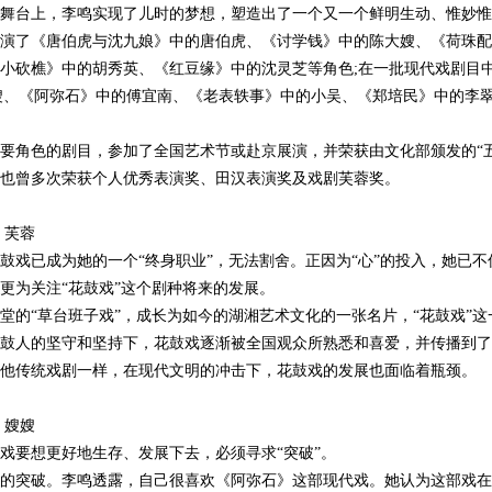
台上，李鸣实现了儿时的梦想，塑造出了一个又一个鲜明生动、惟妙惟
演了《唐伯虎与沈九娘》中的唐伯虎、《讨学钱》中的陈大嫂、《荷珠配
小砍樵》中的胡秀英、《红豆缘》中的沈灵芝等角色;在一批现代戏剧目
嫂、《阿弥石》中的傅宜南、《老表轶事》中的小吴、《郑培民》中的李
角色的剧目，参加了全国艺术节或赴京展演，并荣获由文化部颁发的“五
也曾多次荣获个人优秀表演奖、田汉表演奖及戏剧芙蓉奖。
 芙蓉
已成为她的一个“终身职业”，无法割舍。正因为“心”的投入，她已不
更为关注“花鼓戏”这个剧种将来的发展。
“草台班子戏”，成长为如今的湖湘艺术文化的一张名片，“花鼓戏”这
鼓人的坚守和坚持下，花鼓戏逐渐被全国观众所熟悉和喜爱，并传播到了
他传统戏剧一样，在现代文明的冲击下，花鼓戏的发展也面临着瓶颈。
 嫂嫂
要想更好地生存、发展下去，必须寻求“突破”。
突破。李鸣透露，自己很喜欢《阿弥石》这部现代戏。她认为这部戏在