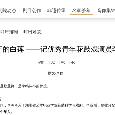
剧院动态
剧目创作
非遗传承
名家荟萃
音像集
群星璀璨
师恩难忘
开的白莲 ——记优秀青年花鼓戏演员
字体：
【大】
【中】
【小】
撰文/李薇
歌且舞，是李鸣从小的梦想。
英
，李鸣考入了湖南省艺术职业学院花鼓科学习戏剧。毕业后，她被分配
0个年头。