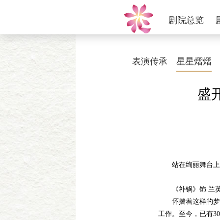
剧院总览
表演传承
星星熠熠
盛
站在绚丽舞台上且
《补锅》饰 兰
怀揣着这样的梦想
工作。至今，已有3