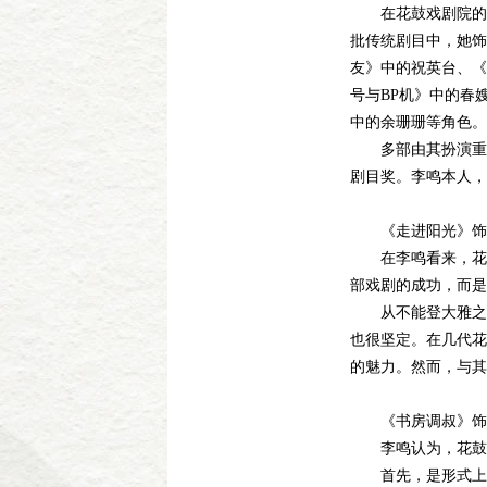
在花鼓戏剧院的舞
批传统剧目中，她饰
友》中的祝英台、《
号与BP机》中的春
中的余珊珊等角色。
多部由其扮演重要
剧目奖。李鸣本人，
《走进阳光》饰
在李鸣看来，花鼓戏
部戏剧的成功，而是
从不能登大雅之堂的
也很坚定。在几代花
的魅力。然而，与其
《书房调叔》饰
李鸣认为，花鼓戏
首先，是形式上的