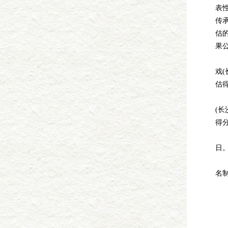
表
传
估
果
姓
戏(
估得
姓
(长
得分
公示
日
如
名