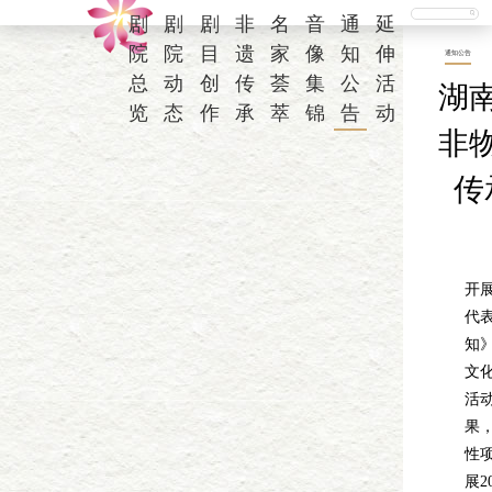
剧
剧
剧
非
名
音
通
延
院
院
目
遗
家
像
知
伸
通知公告
总
动
创
传
荟
集
公
活
湖南
览
态
作
承
萃
锦
告
动
非
传
根
开展
代
知
文
活
果
性
展2