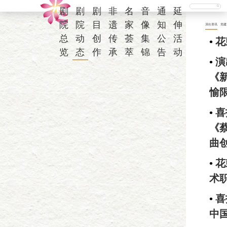
剧
剧
剧
非
名
音
通
延
院
院
目
遗
家
像
知
伸
演出资讯
党建
总
动
创
传
荟
集
公
活
•
花
览
态
作
承
萃
锦
告
动
•
演
《
愉
•
喜
《
曲
•
花
术
•
喜
中