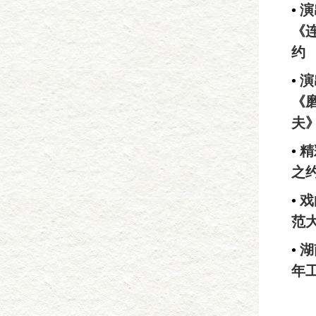
•
演
《
约
•
演
《
夫
•
精
之
•
戏
范
•
湖
年