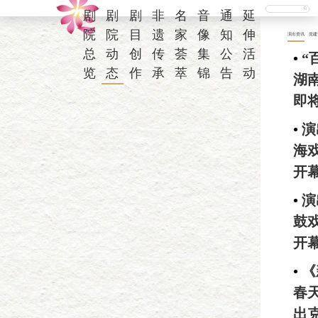
剧
剧
剧
非
名
音
通
延
院
院
目
遗
家
像
知
伸
演出资讯
党建
总
动
创
传
荟
集
公
活
•
“
览
态
作
承
萃
锦
告
动
湖
即
•
演
海
开
•
演
鼓
开
•
《
春
出