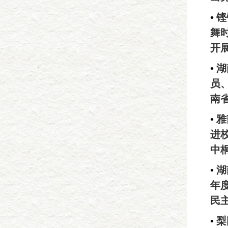
•
铿
舞时
开
•
湖
员
南
•
雅
进
中
•
湖
年
民
•
梨