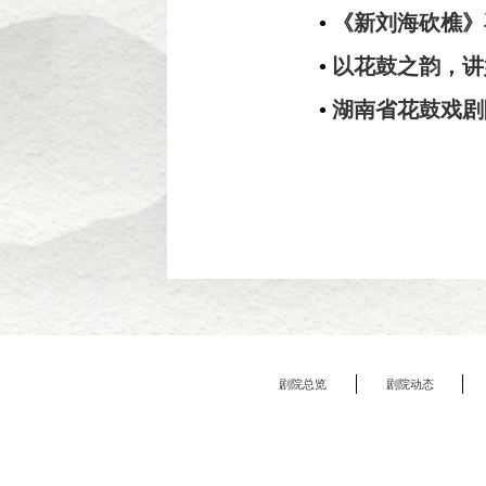
•
《新刘海砍樵》
•
以花鼓之韵，讲
•
湖南省花鼓戏剧
剧院总览
剧院动态