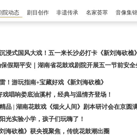
剧院动态
剧目创作
非遗传承
名家荟萃
音像集
沉浸式国风大戏！五一来长沙必打卡《新刘海砍樵
确保假期平安｜湖南省花鼓戏剧院开展五一节前安全
雷！游玩指南+宝藏好戏《新刘海砍樵》
鼓好戏唱响娄底油溪村，经典与温情齐登场！
精品 | 湖南花鼓戏《烟火人间》剧本研讨会在京圆
阳光实验小学，孩子们玩嗨了！
刘海砍樵》获央视聚焦，传统花鼓潮出圈