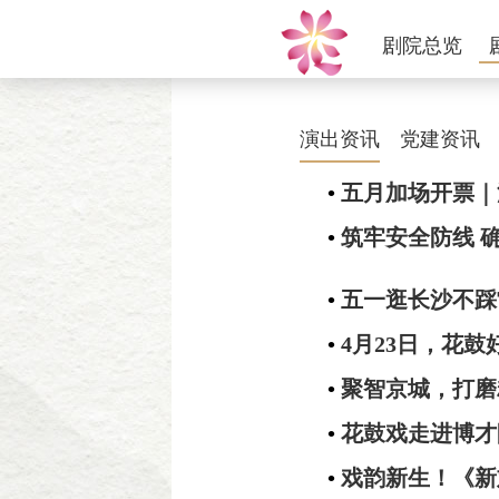
剧院总览
演出资讯
党建资讯
•
五月加场开票｜
•
筑牢安全防线 
•
五一逛长沙不踩
•
4月23日，花
•
聚智京城，打磨
•
花鼓戏走进博才
•
戏韵新生！《新