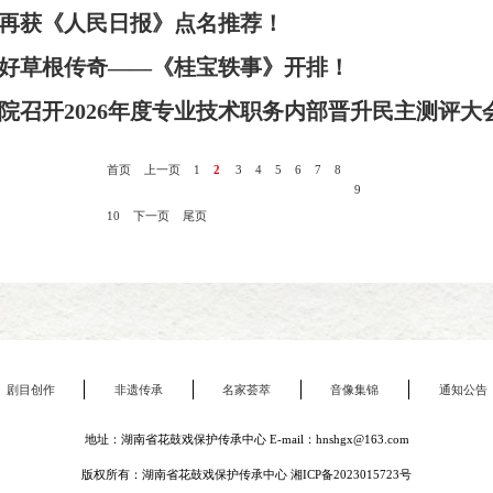
再获《人民日报》点名推荐！
好草根传奇——《桂宝轶事》开排！
院召开2026年度专业技术职务内部晋升民主测评大
首页
上一页
1
2
3
4
5
6
7
8
9
10
下一页
尾页
剧目创作
非遗传承
名家荟萃
音像集锦
通知公告
地址：湖南省花鼓戏保护传承中心 E-mail：hnshgx@163.com
版权所有：湖南省花鼓戏保护传承中心
湘ICP备2023015723号