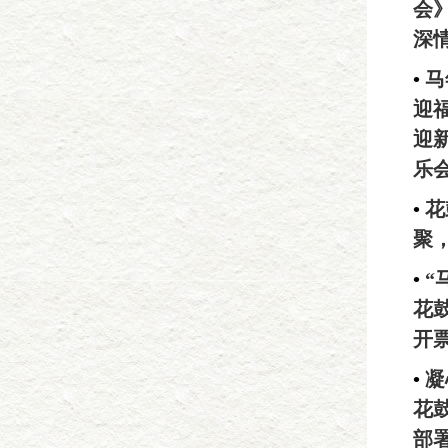
会
深
•
马
迎
迎
乐
•
花
聚
•
“
花
开
•
凝
花鼓
部