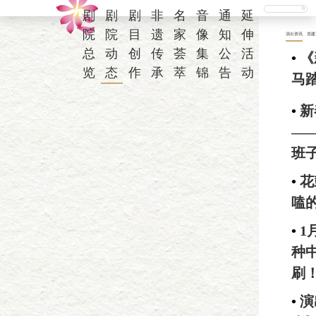
剧
剧
剧
非
名
音
通
延
院
院
目
遗
家
像
知
伸
演出资讯
党建
总
动
创
传
荟
集
公
活
•
《
览
态
作
承
萃
锦
告
动
马
•
新
—
班
•
花
嗑
•
1
种
刷
•
演