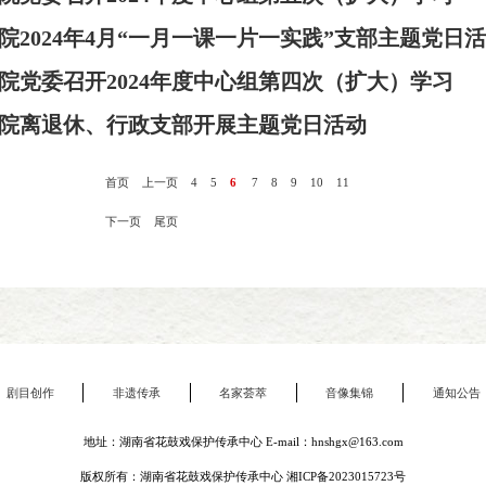
院2024年4月“一月一课一片一实践”支部主题党日
院党委召开2024年度中心组第四次（扩大）学习
院离退休、行政支部开展主题党日活动
首页
上一页
4
5
6
7
8
9
10
11
下一页
尾页
剧目创作
非遗传承
名家荟萃
音像集锦
通知公告
地址：湖南省花鼓戏保护传承中心 E-mail：hnshgx@163.com
版权所有：湖南省花鼓戏保护传承中心
湘ICP备2023015723号