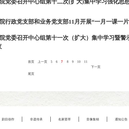
院党委召开中心组第十二次(扩大)集中学习强化思
院行政党支部和业务党支部11月开展“一月一课一片
院党委召开中心组第十一次（扩大）集中学习暨警
议
首页
上一页
5
6
7
8
9
10
11
下一页
尾页
剧目创作
非遗传承
名家荟萃
音像集锦
通知公告