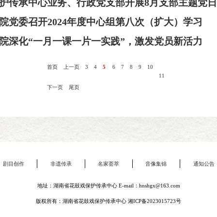
护传承中心业务、行政党支部开展8月支部主题党
院党委召开2024年度中心组第八次（扩大）学习
院深化“一月一课一片一实践”，激发党员新活力
首页
上一页
3
4
5
6
7
8
9
10
11
下一页
尾页
剧目创作
非遗传承
名家荟萃
音像集锦
通知公告
地址：湖南省花鼓戏保护传承中心 E-mail：hnshgx@163.com
版权所有：湖南省花鼓戏保护传承中心
湘ICP备2023015723号