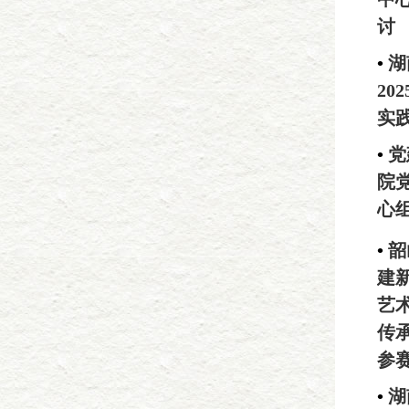
讨
•
湖
20
实
•
党
院党
心
•
韶
建
艺
传
参
•
湖