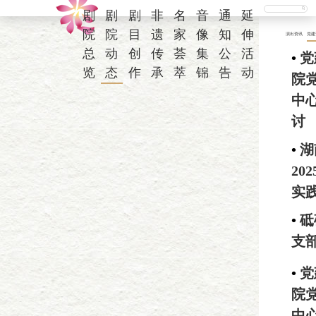
剧
剧
剧
非
名
音
通
延
院
院
目
遗
家
像
知
伸
演出资讯
党建
总
动
创
传
荟
集
公
活
•
党
览
态
作
承
萃
锦
告
动
院党
中
讨
•
湖
20
实
•
砥
支
•
党
院党
中